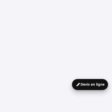
la consommation
Conformément aux dispositions applicables, le client
consommateur peut recourir gratuitement à un
médiateur de la consommation en vue de la résolution
amiable d’un litige l’opposant à CEDRIC PAYET
BRODERIE.
Avant toute saisine du médiateur, le client doit avoir
adressé une réclamation écrite à CEDRIC PAYET
BRODERIE afin de tenter de résoudre le litige
directement.
Devis en ligne
Médiateur de la consommation : en cours de
désignation.
Les coordonnées du médiateur compétent seront
ajoutées aux présentes CGV dès finalisation de